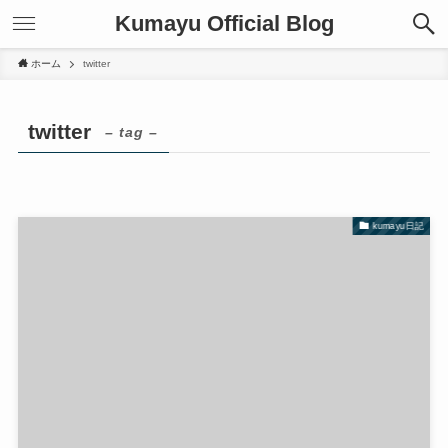
Kumayu Official Blog
ホーム
twitter
twitter
– tag –
kumayu日記